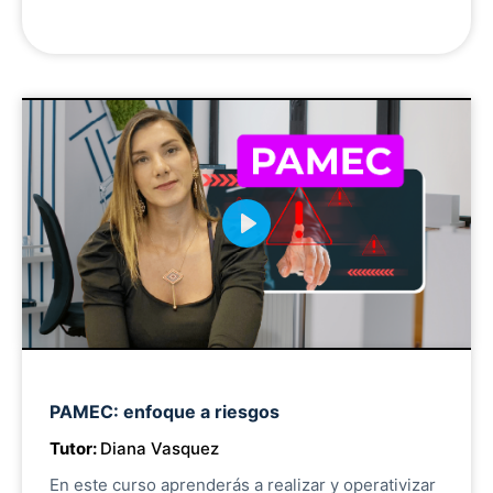
P
l
a
y
M
PAMEC: enfoque a riesgos
u
Tutor:
Diana Vasquez
t
e
En este curso aprenderás a realizar y operativizar