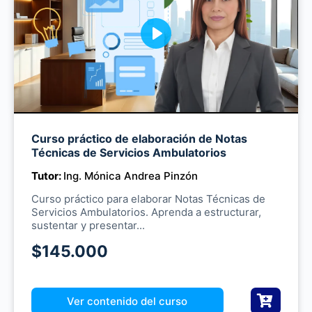
P
l
a
y
Curso práctico de elaboración de Notas
M
Técnicas de Servicios Ambulatorios
u
Tutor:
Ing. Mónica Andrea Pinzón
t
e
Curso práctico para elaborar Notas Técnicas de
Servicios Ambulatorios. Aprenda a estructurar,
sustentar y presentar...
$145.000
Ver contenido del curso