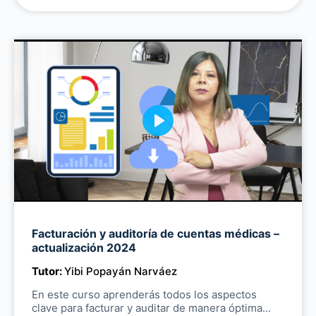
P
l
a
y
M
Facturación y auditoría de cuentas médicas –
u
actualización 2024
t
Tutor:
Yibi Popayán Narváez
e
En este curso aprenderás todos los aspectos
clave para facturar y auditar de manera óptima...