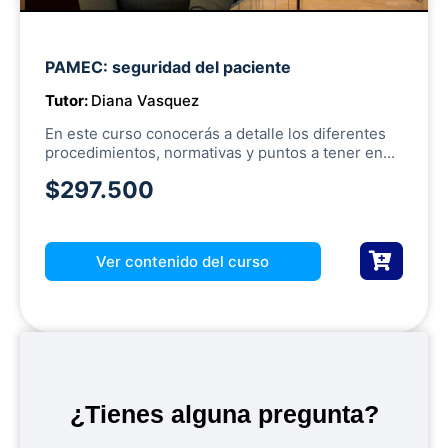
M
PAMEC: seguridad del paciente
u
Tutor:
Diana Vasquez
t
e
En este curso conocerás a detalle los diferentes
procedimientos, normativas y puntos a tener en...
$297.500
Ver contenido del curso
¿Tienes alguna pregunta?