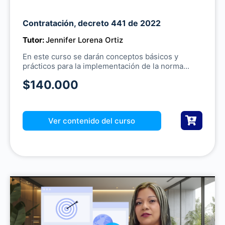
M
Contratación, decreto 441 de 2022
u
Tutor:
Jennifer Lorena Ortiz
t
e
En este curso se darán conceptos básicos y
prácticos para la implementación de la norma...
$140.000
Ver contenido del curso