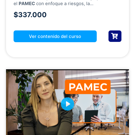
el
PAMEC
con enfoque a riesgos, la...
$337.000
Ver contenido del curso
P
l
a
y