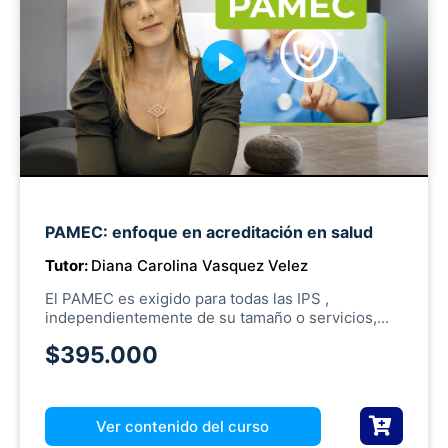
P
l
a
y
M
PAMEC: enfoque en acreditación en salud
u
Tutor:
Diana Carolina Vasquez Velez
t
e
El PAMEC es exigido para todas las IPS ,
independientemente de su tamaño o servicios,...
$395.000
Ver contenido del curso