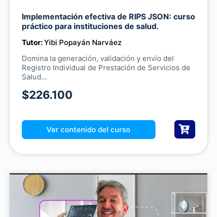
Implementación efectiva de RIPS JSON: curso
M
práctico para instituciones de salud.
u
Tutor:
Yibi Popayán Narváez
t
e
Domina la generación, validación y envío del
Registro Individual de Prestación de Servicios de
Salud...
$226.100
Ver contenido del curso