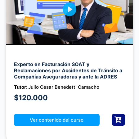
P
l
a
y
M
Experto en Facturación SOAT y
u
Reclamaciones por Accidentes de Tránsito a
t
Compañías Aseguradoras y ante la ADRES
e
Tutor:
Julio César Benedetti Camacho
$120.000
Ver contenido del curso