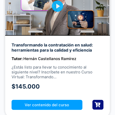
P
l
a
y
Transformando la contratación en salud:
M
herramientas para la calidad y eficiencia
u
Tutor:
Hernán Castellanos Ramírez
t
e
¿Estás listo para llevar tu conocimiento al
siguiente nivel? Inscríbete en nuestro Curso
Virtual: Transformando...
$145.000
Ver contenido del curso