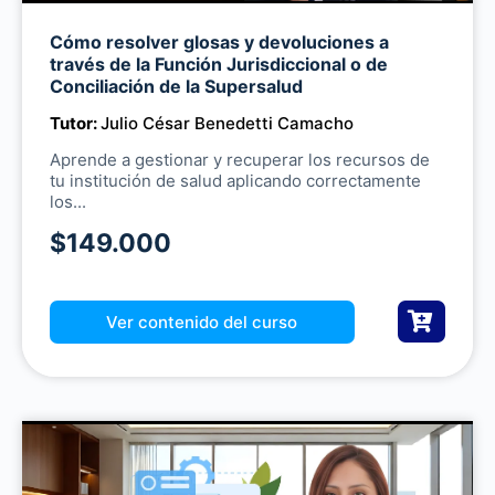
Cómo resolver glosas y devoluciones a
M
través de la Función Jurisdiccional o de
u
Conciliación de la Supersalud
t
Tutor:
Julio César Benedetti Camacho
e
Aprende a gestionar y recuperar los recursos de
tu institución de salud aplicando correctamente
los...
$149.000
Ver contenido del curso