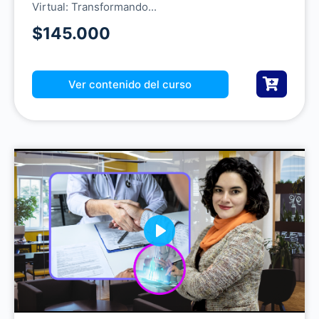
Virtual: Transformando...
$145.000
Ver contenido del curso
P
l
a
y