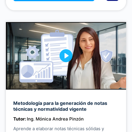
P
l
a
y
M
Metodología para la generación de notas
u
técnicas y normatividad vigente
t
Tutor:
Ing. Mónica Andrea Pinzón
e
Aprende a elaborar notas técnicas sólidas y