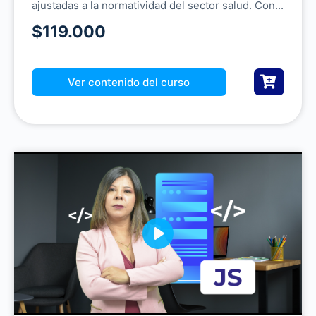
ajustadas a la normatividad del sector salud. Con...
$119.000
Ver contenido del curso
P
l
a
y