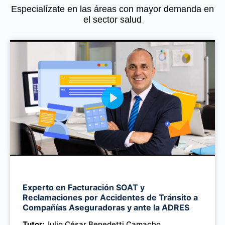
Especialízate en las áreas con mayor demanda en
el sector salud
P
l
a
y
M
Experto en Facturación SOAT y
u
Reclamaciones por Accidentes de Tránsito a
t
Compañías Aseguradoras y ante la ADRES
e
Tutor:
Julio César Benedetti Camacho