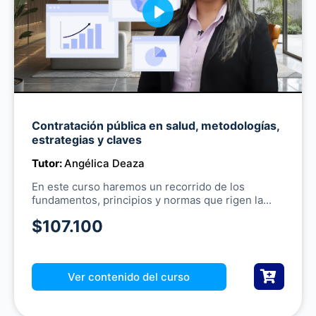
P
l
a
y
M
Contratación pública en salud, metodologías,
u
estrategias y claves
t
Tutor:
Angélica Deaza
e
En este curso haremos un recorrido de los
fundamentos, principios y normas que rigen la...
$107.100
Ver contenido del curso