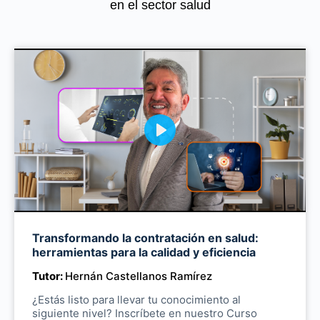
en el sector salud
P
l
a
y
Transformando la contratación en salud:
M
herramientas para la calidad y eficiencia
u
Tutor:
Hernán Castellanos Ramírez
t
e
¿Estás listo para llevar tu conocimiento al
siguiente nivel? Inscríbete en nuestro Curso